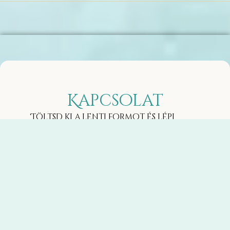
Kapcsolat
Töltsd ki a lenti formot és lépj
velünk kapcsolatba!
teljes név
Email
üzenet