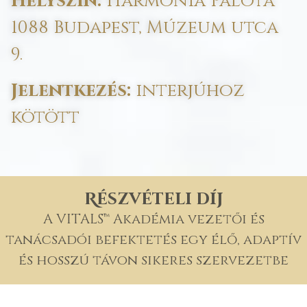
Helyszín:
Harmónia Palota
1088 Budapest, Múzeum utca
9.
Jelentkezés:
interjúhoz
kötött
Részvételi díj
A VITALS™ Akadémia vezetői és
tanácsadói befektetés egy élő, adaptív
és hosszú távon sikeres szervezetbe