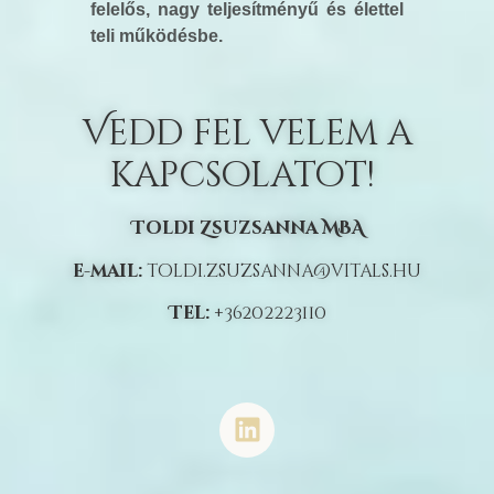
felelős, nagy teljesítményű és élettel
teli működésbe.
Vedd fel velem a
kapcsolatot!
Toldi Zsuzsanna MBA
e-mail:
toldi.zsuzsanna@vitals.hu
Tel:
+36202223110