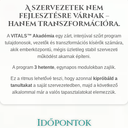
A szervezetek nem
fejlesztésre várnak –
hanem transzformációra.
A
VITALS™ Akadémia
egy zárt, interjúval szűrt program
tulajdonosok, vezetők és transzformációs kísérők számára,
akik emberközpontú, mégis üzletileg stabil szervezeti
működést akarnak építeni.
A program
3 hetente
, egynapos modulokban zajlik.
Ez a ritmus lehetővé teszi, hogy azonnal
kipróbáld a
tanultakat
a saját szervezetedben, majd a következő
alkalommal már a valós tapasztalatokat elemezzük.
Időpontok