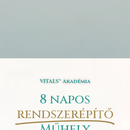
VITALS™ Akadémia
8 napos
rendszerépítő
Műhely