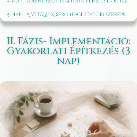
4. nap – A rendszer realitása: pénz és döntés
5. nap – A VITALS™ Kísérő (Facilitátor) szerepe
II. Fázis- Implementáció:
Gyakorlati Építkezés (3
nap)