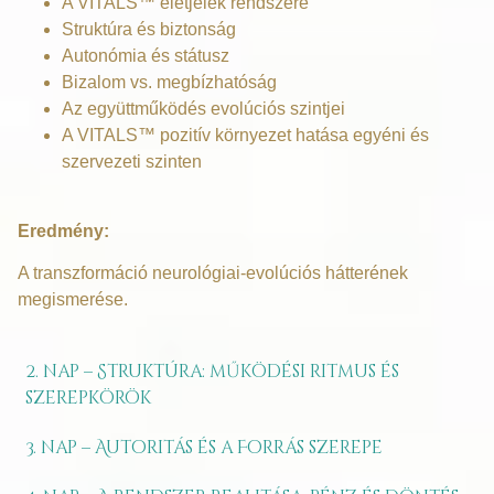
A VITALS™ életjelek rendszere
Struktúra és biztonság
Autonómia és státusz
Bizalom vs. megbízhatóság
Az együttműködés evolúciós szintjei
A VITALS™ pozitív környezet hatása egyéni és
szervezeti szinten
Eredmény:
A transzformáció neurológiai-evolúciós hátterének
megismerése.
2. nap – Struktúra: működési ritmus és
szerepkörök
3. nap – Autoritás és a Forrás szerepe