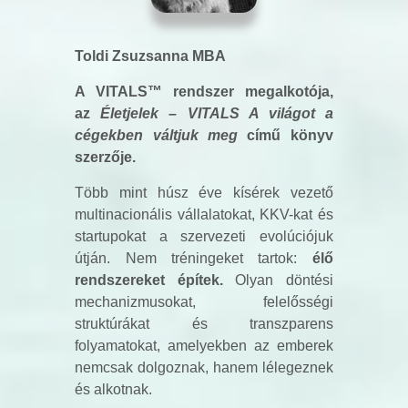
Toldi Zsuzsanna MBA
A VITALS™ rendszer megalkotója,
az
Életjelek – VITALS A világot a
cégekben váltjuk meg
című könyv
szerzője.
Több mint húsz éve kísérek vezető
multinacionális vállalatokat, KKV-kat és
startupokat a szervezeti evolúciójuk
útján. Nem tréningeket tartok:
élő
rendszereket építek.
Olyan döntési
mechanizmusokat, felelősségi
struktúrákat és transzparens
folyamatokat, amelyekben az emberek
nemcsak dolgoznak, hanem lélegeznek
és alkotnak.