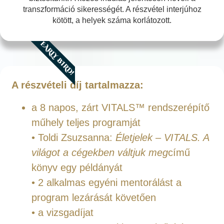
transzformáció sikerességét. A részvétel interjúhoz
kötött, a helyek száma korlátozott.
EARLY BIRD!
A részvételi díj tartalmazza:
a 8 napos, zárt VITALS™ rendszerépítő
műhely teljes programját
• Toldi Zsuzsanna:
Életjelek – VITALS. A
világot a cégekben váltjuk meg
című
könyv egy példányát
• 2 alkalmas egyéni mentorálást a
program lezárását követően
• a vizsgadíjat