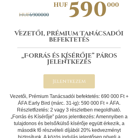
590
HUF
000
HUF
6900000
Vezetői, Prémium Tanácsadói
befektetés
„Forrás és Kísérője” páros
jelentkezés
Jelentkezem
Vezetői, Prémium Tanácsadói befektetés: 690 000 Ft +
ÁFA Early Bird (márc. 31-ig): 590 000 Ft + ÁFA.
Részletfizetés: 2 vagy 3 részletben megoldható.
„Forrás és Kísérője” páros jelentkezés: Amennyiben a
tulajdonos és belső/külső kísérője együtt érkezik, a
második fő részvételi díjából 20% kedvezményt
biztosítunk. A közös indulás jelentősen növeli a