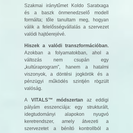
Szakmai iránytűmet Koldo Saratxaga
és a baszk önmenedzselő modell
formálta; tőle tanultam meg, hogyan
válik a felelősségvállalás a szervezet
valódi hajtóerejévé.
Hiszek a valódi transzformációban.
Azokban a folyamatokban, ahol a
változás nem csupán egy
„kultúraprogram”, hanem a hatalmi
viszonyok, a döntési jogkörök és a
pénzügyi működés szintjén rögzült
valóság.
A
VITALS™ módszertan
az eddigi
pályám esszenciája: egy strukturált,
idegtudományi alapokon nyugvó
keretrendszer, amely átvezeti a
szervezetet a bénító kontrollból a